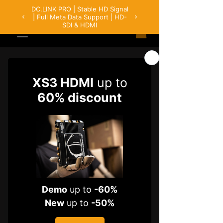
Bedienungsanleitungen
ULR1/LR2/L1
CLR2/S1